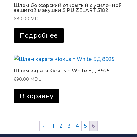
Шлем боксерский открытый с усиленной
защитой макушки S PU ZELART 5102
680,00
MDL
Подробнее
Шлем каратэ Kiokusin White БД 8925
690,00
MDL
В корзину
←
1
2
3
4
5
6