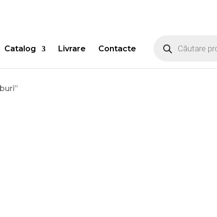
Products
search
Catalog
Livrare
Contacte
buri”