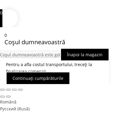
0
0
Coșul dumneavoastră
Coșul dumneavoastră este gol
Înapoi la magazin
Pentru a afla costul transportului, treceți la
finalizarea comenzii.
Continuați cumpărăturile
Română
Русский
(
Rusă
)