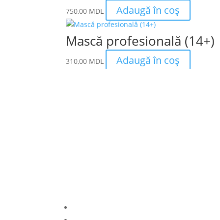
Adaugă în coș
750,00
MDL
Mască profesională (14+)
Adaugă în coș
310,00
MDL
Magazin online de articole spo
S.R.L. AMALDIS SPORT
Livrare