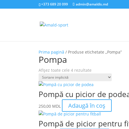
+373 689 20 099
admin@amaldis.md
Prima pagină
/ Produse etichetate „Pompa”
Pompa
Afișez toate cele 4 rezultate
Pompă cu picior de pode
Adaugă în coș
250,00
MDL
Pompă de picior pentru fi