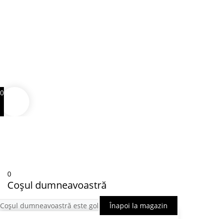
0
0
Coșul dumneavoastră
Coșul dumneavoastră este gol
Înapoi la magazin