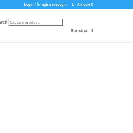
Login / ÎnregistrareLogin
Articole 0
arch
Română