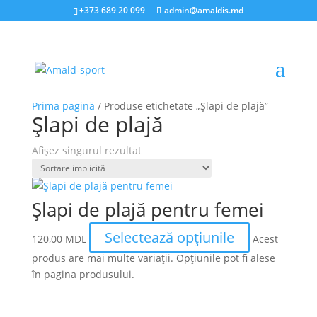
+373 689 20 099
admin@amaldis.md
Prima pagină
/ Produse etichetate „Șlapi de plajă”
Șlapi de plajă
Afișez singurul rezultat
Șlapi de plajă pentru femei
Selectează opțiunile
120,00
MDL
Acest
produs are mai multe variații. Opțiunile pot fi alese
în pagina produsului.