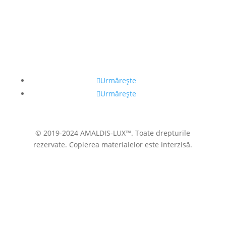
+373 689 20 099
admin@amaldis.md
Urmărește
Urmărește
© 2019-2024 AMALDIS-LUX™. Toate drepturile
rezervate. Copierea materialelor este interzisă.