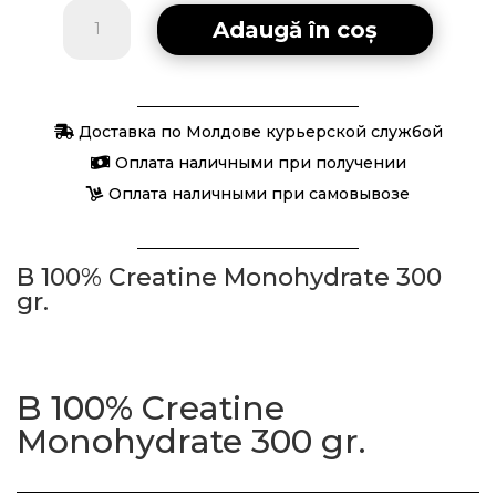
Cantitate
Adaugă în coș
B
100%
Creatine
Monohydrate
Доставка по Молдове курьерской службой
300
Оплата наличными при получении
gr.
Оплата наличными при самовывозе
B 100% Creatine Monohydrate 300
gr.
B 100% Creatine
Monohydrate 300 gr.