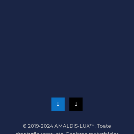
Moldova, Bălți,
str. Kievskaya 1,
Program de lucru: 08:00 – 18:00.
CONTACTAȚI-NE
+373 689 20 099
admin@amaldis.md
© 2019-2024 AMALDIS-LUX™. Toate