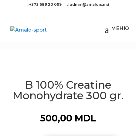
+373 689 20 099
admin@amaldis.md
Acasă
/
Nutriție sportivă
/ B 100% Creatine
Monohydrate 300 gr.
B 100% Creatine
Monohydrate 300 gr.
500,00
MDL