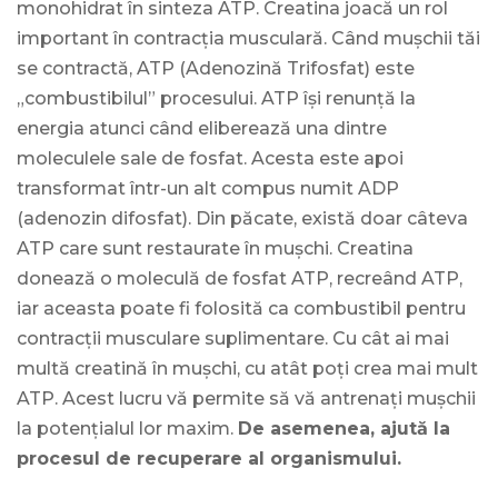
monohidrat în sinteza ATP. Creatina joacă un rol
important în contracția musculară. Când mușchii tăi
se contractă, ATP (Adenozină Trifosfat) este
„combustibilul” procesului. ATP își renunță la
energia atunci când eliberează una dintre
moleculele sale de fosfat. Acesta este apoi
transformat într-un alt compus numit ADP
(adenozin difosfat). Din păcate, există doar câteva
ATP care sunt restaurate în mușchi. Creatina
donează o moleculă de fosfat ATP, recreând ATP,
iar aceasta poate fi folosită ca combustibil pentru
contracții musculare suplimentare. Cu cât ai mai
multă creatină în mușchi, cu atât poți crea mai mult
ATP. Acest lucru vă permite să vă antrenați mușchii
la potențialul lor maxim.
De asemenea, ajută la
procesul de recuperare al organismului.