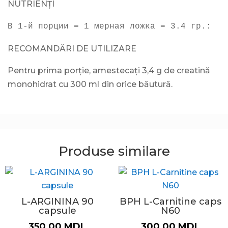
NUTRIENȚI
В 1-й порции = 1 мерная ложка = 3.4 гр.:
RECOMANDĂRI DE UTILIZARE
Pentru prima porție, amestecați 3,4 g de creatină
monohidrat cu 300 ml din orice băutură.
Produse similare
L-ARGININA 90
BPH L-Carnitine caps
capsule
N60
350,00
MDL
300,00
MDL