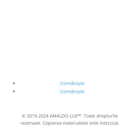
Contactați-ne
+373 689 20 099
admin@amaldis.md
Urmărește
Urmărește
© 2019-2024 AMALDIS-LUX™. Toate drepturile
rezervate. Copierea materialelor este interzisă.