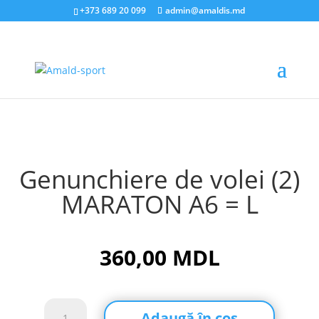
+373 689 20 099
admin@amaldis.md
Acasă
/
Sănătate
/
Apărări
/ Genunchiere de volei (2)
MARATON A6 = L
Genunchiere de volei (2)
MARATON A6 = L
360,00
MDL
Cantitate
Adaugă în coș