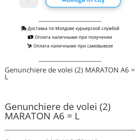
Genunchiere
de
volei
(2)
Доставка по Молдове курьерской службой
MARATON
Оплата наличными при получении
A6
=
Оплата наличными при самовывозе
L
Genunchiere de volei (2) MARATON A6 =
L
Genunchiere de volei (2)
MARATON A6 = L