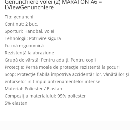
Genunchiere volei (2) MARATON A6 =
LViewGenunchiere
Tip: genunchi
Continut: 2 buc.
Sporturi: Handbal, Volei
Tehnologii: Potrivire sigură
Formă ergonomică
Rezistență la abraziune
Grupă de vârstă: Pentru adulți, Pentru copii
Protecție: Pernă moale de protecție rezistentă la șocuri
Scop: Protecție fiabilă împotriva accidentărilor, vânătăilor și
entorselor în timpul antrenamentelor intense
Material: Poliester / Elastan
Compoziția materialului: 95% poliester
5% elastan