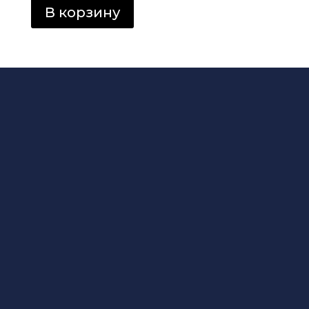
В корзину
Интернет Магазин
спорт товаров в
Молдове.
S.R.L. AMALDIS
SPORT
Доставка