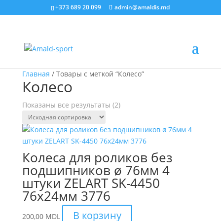
+373 689 20 099
admin@amaldis.md
Главная
/ Товары с меткой “Колесо”
Колесо
Показаны все результаты (2)
Колеса для роликов без
подшипников ø 76мм 4
штуки ZELART SK-4450
76х24мм 3776
В корзину
200,00
MDL