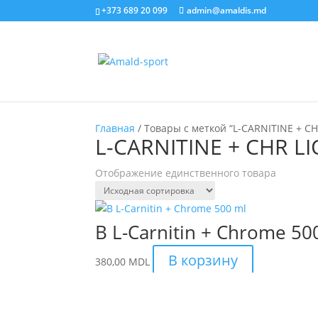
+373 689 20 099
admin@amaldis.md
Главная
/ Товары с меткой “L-CARNITINE + CH
L-CARNITINE + CHR LI
Отображение единственного товара
B L-Carnitin + Chrome 50
В корзину
380,00
MDL