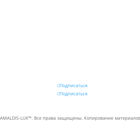
аров в Молдове.
Наши магазины в
Бельцах:
ТЦ Мир, бут.122
ТЦ Норд, бут.414
Магазин Go Sport,
ул.Киевская 1
Наши магазины
Подписаться
Подписаться
 AMALDIS-LUX™. Все права защищены. Копирование материало