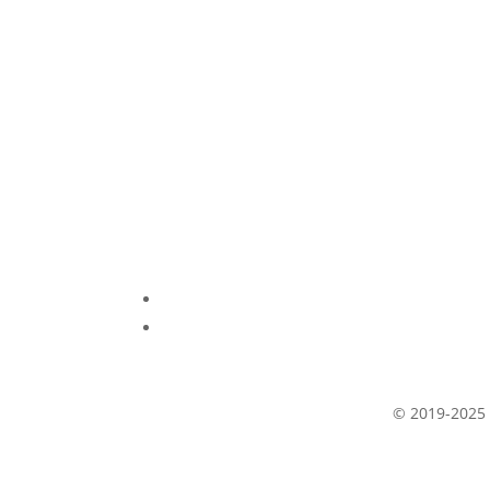
Интернет Магазин спорт тов
S.R.L. AMALDIS SPORT
Доставка
© 2019-2025