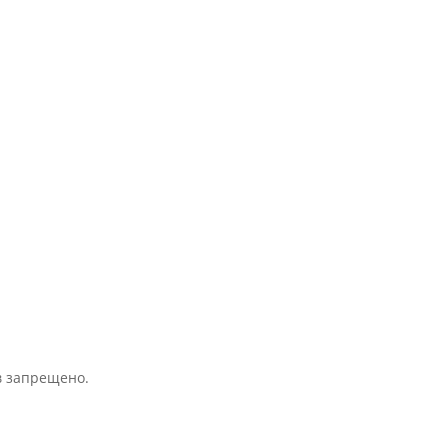
Свяжитесь с нами
+373 689 20 099
admin@amaldis.md
в запрещено.