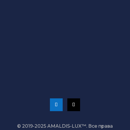
ТЦ Мир, бут.122
ТЦ Норд, бут.414
Магазин Go Sport, ул.Киевская 1
Наши магазины
СВЯЖИТЕСЬ С НАМИ
+373 689 20 099
admin@amaldis.md
© 2019-2025 AMALDIS-LUX™. Все права