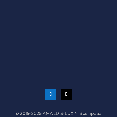
ТЦ Мир, бут.122
ТЦ Норд, бут.414
Магазин Go Sport, ул.Киевская 1
Наши магазины
СВЯЖИТЕСЬ С НАМИ
+373 689 20 099
admin@amaldis.md
© 2019-2025 AMALDIS-LUX™. Все права