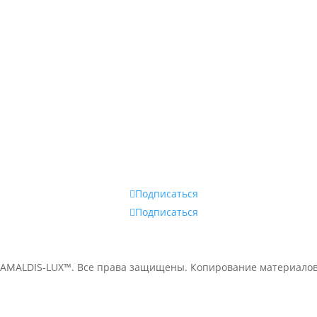
аров в Молдове.
Наши магазины в
Бельцах:
ТЦ Мир, бут.122
ТЦ Норд, бут.414
Магазин Go Sport,
ул.Киевская 1
Наши магазины
Подписаться
Подписаться
 AMALDIS-LUX™. Все права защищены. Копирование материало