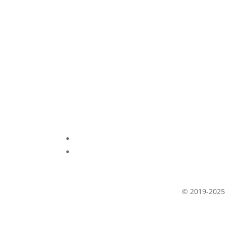
Интернет Магазин спорт тов
S.R.L. AMALDIS SPORT
Доставка
© 2019-2025