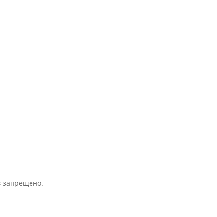
Свяжитесь с нами
+373 689 20 099
admin@amaldis.md
в запрещено.