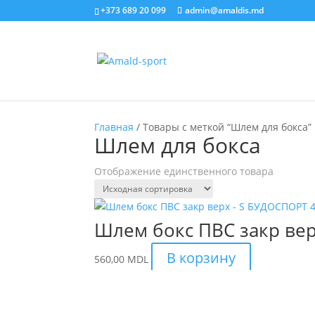
+373 689 20 099
admin@amaldis.md
Главная
/ Товары с меткой “Шлем для бокса”
Шлем для бокса
Отображение единственного товара
Шлем бокс ПВС закр ве
В корзину
560,00
MDL