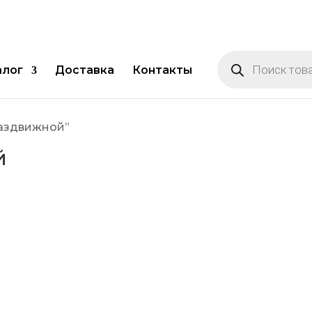
Поиск
товаров
алог
Доставка
Контакты
раздвижной”
й