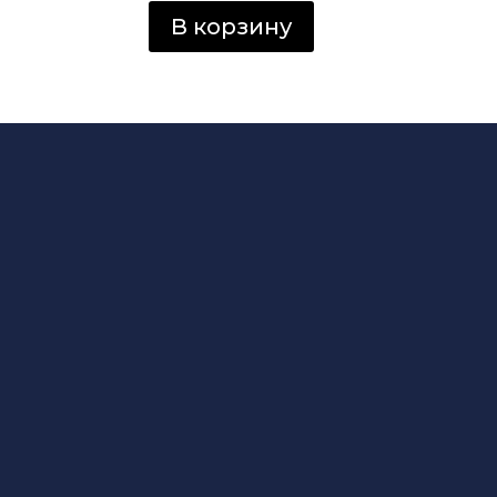
В корзину
Интернет Магазин
товаров в Молдов
S.R.L. AMALDIS SP
Доставка