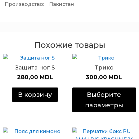
Производство: Пакистан
Похожие товары
Защита ног S
Трико
280,00
MDL
300,00
MDL
Э
т
В корзину
Выберите
и
параметры
н
в