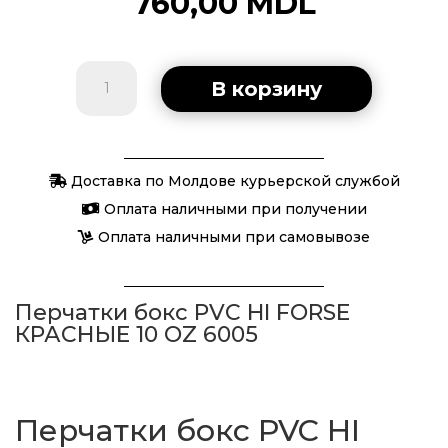
760,00
MDL
Количество
В корзину
товара
Перчатки
бокс
Доставка по Молдове курьерской службой
PVC
HI
Оплата наличными при получении
FORSE
Оплата наличными при самовывозе
КРАСНЫЕ
10
Перчатки бокс PVC HI FORSE
OZ
КРАСНЫЕ 10 OZ 6005
6005
Перчатки бокс PVC HI