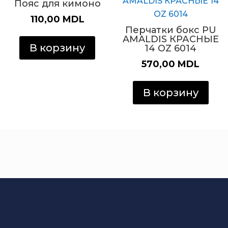
Пояс для кимоно
в
н
110,00
MDL
Перчатки бокс PU
с
AMALDIS КРАСНЫЕ
т
В корзину
14 OZ 6014
570,00
MDL
В корзину
Интернет Магазин