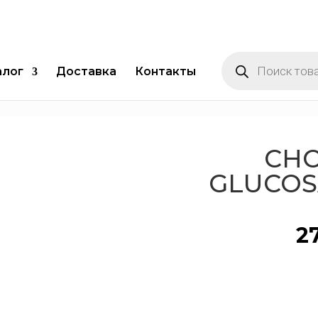
Поиск
товаров
алог
Доставка
Контакты
NDROITIN GLUCOSAMINE 60 капс
CHO
GLUCOS
2