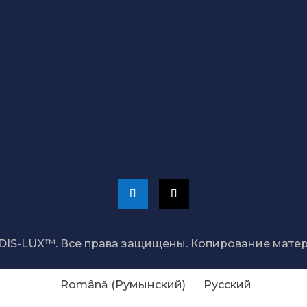
НАШИ МАГАЗИНЫ В
БЕЛЬЦАХ:
ТЦ Мир, бут.122
ТЦ Норд, бут.414
Магазин Go Sport,
ул.Киевская 1
Наши магазины
DIS-LUX™. Все права защищены. Копирование мате
Română
(
Румынский
)
Русский