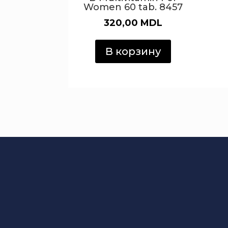
Women 60 tab. 8457
320,00
MDL
В корзину
Интернет Магазин
товаров в Молдов
S.R.L. AMALDIS SP