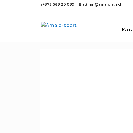
+373 689 20 099
admin@amaldis.md
Кат
Главная
/
Спортивное питание
/ CHO