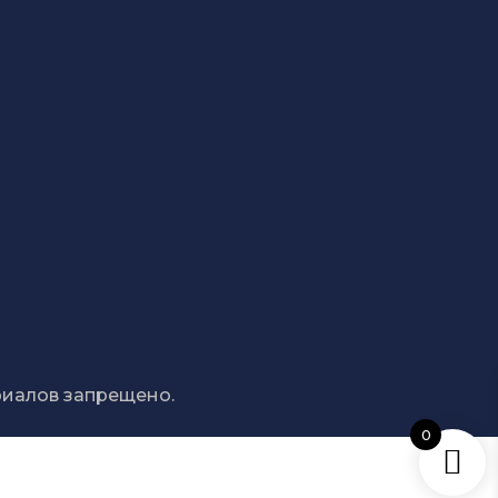
СВЯЖИТЕСЬ С НАМИ
+373 689 20 099
admin@amaldis.md
риалов запрещено.
0