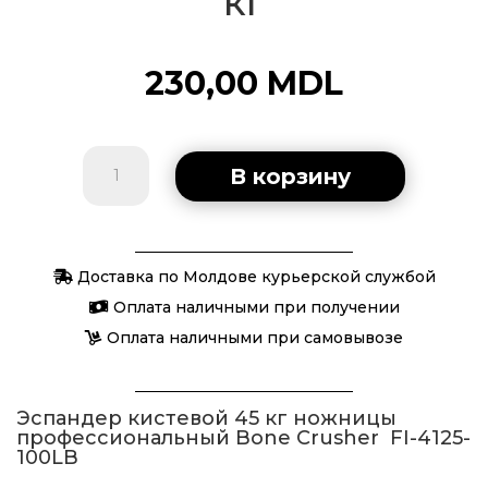
кг
230,00
MDL
Количество
В корзину
товара
Эспандер
кистевой
Доставка по Молдове курьерской службой
45
кг
Оплата наличными при получении
Оплата наличными при самовывозе
Эспандер кистевой 45 кг ножницы
профессиональный Bone Crusher FI-4125-
100LB