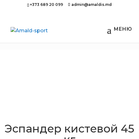
+373 689 20 099
admin@amaldis.md
Главная
/
Тяжелая атлетика
/ Эспандер
кистевой 45 кг
Эспандер кистевой 45