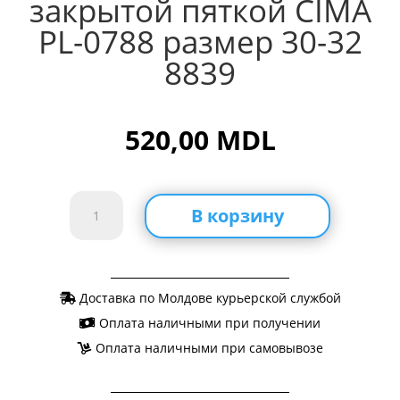
закрытой пяткой CIMA
PL-0788 размер 30-32
8839
520,00
MDL
Количество
В корзину
товара
Ласты
для
тренировок
Доставка по Молдове курьерской службой
в
Оплата наличными при получении
бассейне
короткие
Оплата наличными при самовывозе
с
закрытой