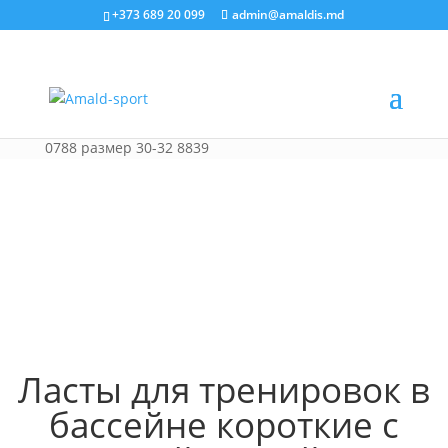
+373 689 20 099
admin@amaldis.md
Главная
/
Плавание
/ Ласты для тренировок в
бассейне короткие с закрытой пяткой CIMA PL-
0788 размер 30-32 8839
Ласты для тренировок в
бассейне короткие с