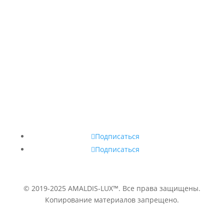
Наши магазины
Свяжитесь с нами
+373 689 20 099
admin@amaldis.md
Подписаться
Подписаться
© 2019-2025 AMALDIS-LUX™. Все права защищены.
Копирование материалов запрещено.