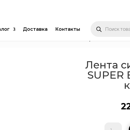
Поиск
товаров
алог
Доставка
Контакты
овая BLOOM SUPER BAND LB7071-3 красный
Лента 
SUPER 
2
Количест