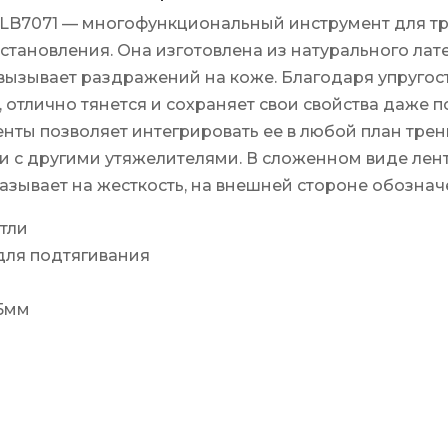
LB7071 — многофункциональный инструмент для тре
сстановления. Она изготовлена из натурального ла
 вызывает раздражений на коже. Благодаря упругос
 отлично тянется и сохраняет свои свойства даже 
нты позволяет интегрировать ее в любой план трен
и с другими утяжелителями. В сложенном виде лен
казывает на жесткость, на внешней стороне обознач
ли
подтягивания
5мм