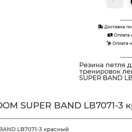
товара
Лента
силовая
Доставка по
BLOOM
Оплата 
SUPER
Оплата 
BAND
LB7071-
3
Резина петля 
красный
тренировок ле
SUPER BAND LB
OOM SUPER BAND LB7071-3 
BAND LB7071-3 красный