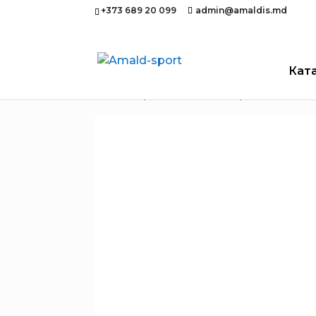
+373 689 20 099
admin@amaldis.md
Кат
Главная
/
Фитнес и йога
/ Лента сил