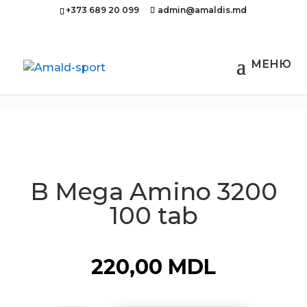
+373 689 20 099
admin@amaldis.md
Главная
/
Спортивное питание
/ B Mega
Amino 3200 100 tab
B Mega Amino 3200
100 tab
220,00
MDL