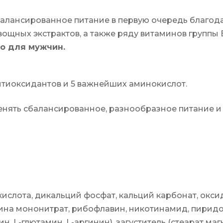
алансированное питание в первую очередь благо
вощных экстрактов, а также ряду витаминов группы
о для мужчин.
 антиоксидантов и 5 важнейших аминокислот.
нять сбалансированное, разнообразное питание и
ислота, дикальций фосфат, кальций карбонат, окси
мина мононитрат, рибофлавин, никотинамид, пиридо
, L-глютамин, L-аргинин), загуститель (стеарат маг