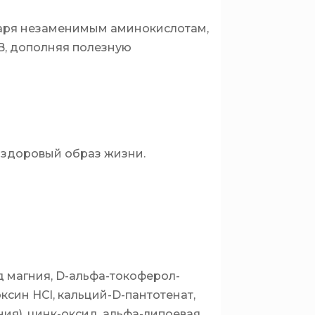
даря незаменимым аминокислотам,
 B, дополняя полезную
 здоровый образ жизни.
д магния, D-альфа-токоферол-
ксин HCl, кальций-D-пантотенат,
ния), цинк-оксид, альфа-липоевая