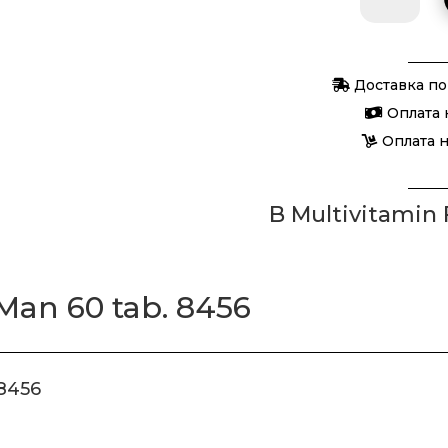
товара
B
Multivitam
Доставка по
For
Оплата 
Man
Оплата 
60
tab.
8456
B Multivitamin 
Man 60 tab. 8456
 8456