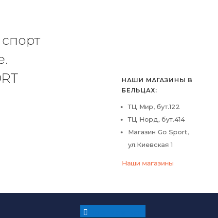
 спорт
е.
ORT
НАШИ МАГАЗИНЫ В
БЕЛЬЦАХ:
ТЦ Мир, бут.122
ТЦ Норд, бут.414
Магазин Go Sport,
ул.Киевская 1
Наши магазины
Подписаться