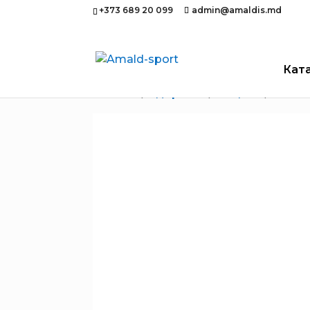
+373 689 20 099
admin@amaldis.md
Кат
Главная
/
Здоровье
/
Защиты
/ Нако