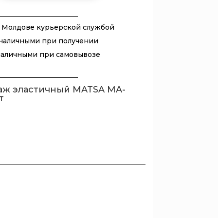
ик
 Молдове курьерской службой
ый
наличными при получении
наличными при самовывозе
аж эластичный MATSA MA-
т