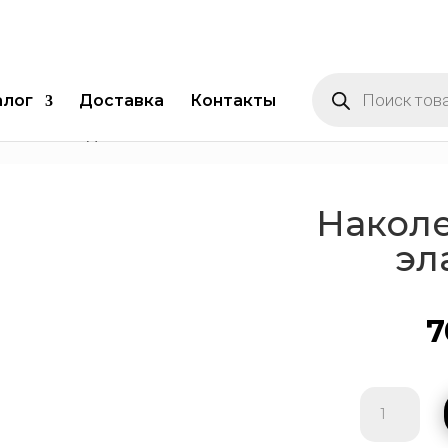
Поиск
товаров
алог
Доставка
Контакты
ленник бандаж эластичный
Накол
эл
7
Количест
товара