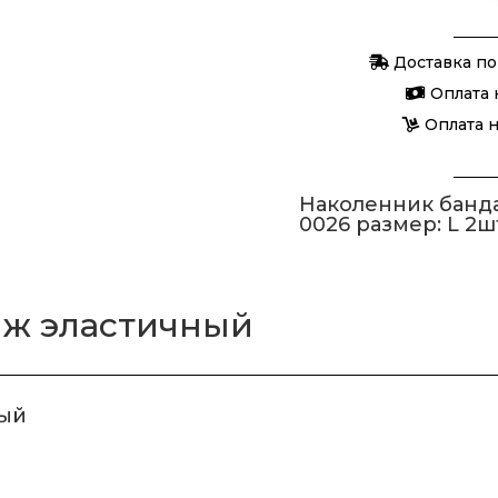
Наколенн
бандаж
Доставка по
эластичн
Оплата 
Оплата 
Наколенник банд
0026 размер: L 2ш
аж эластичный
ный