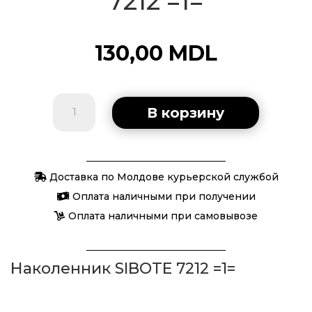
7212 =1=
130,00
MDL
Количество
В корзину
товара
Наколенник
SIBOTE
Доставка по Молдове курьерской службой
7212
=1=
Оплата наличными при получении
Оплата наличными при самовывозе
Наколенник SIBOTE 7212 =1=