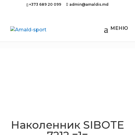
+373 689 20 099
admin@amaldis.md
Главная
/
Для спортзала
/ Наколенник
SIBOTE 7212 =1=
Наколенник SIBOTE