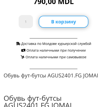
790,00
MDL
Количество
В корзину
товара
Обувь
фут-
бутсы
Доставка по Молдове курьерской службой
AGUS2401.FG
Оплата наличными при получении
JOMAI
Оплата наличными при самовывозе
Обувь фут-бутсы AGUS2401.FG JOMAI
Обувь фут-бутсы
AGUS2401.FG JOMAI