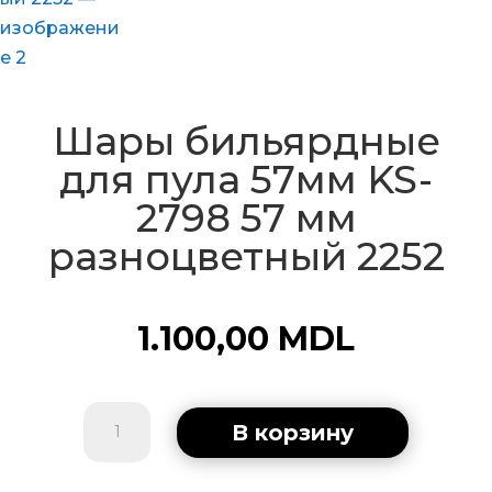
Шары бильярдные
для пула 57мм KS-
2798 57 мм
разноцветный 2252
1.100,00
MDL
Количество
В корзину
товара
Шары