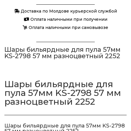
бильярдные
Доставка по Молдове курьерской службой
для
пула
Оплата наличными при получении
57мм
Оплата наличными при самовывозе
KS-
2798
Шары бильярдные для пула 57мм
57
KS-2798 57 мм разноцветный 2252
мм
разноцветный
2252
Шары бильярдные для
пула 57мм KS-2798 57 мм
разноцветный 2252
Шары бильярдные для пула 57мм KS-2798