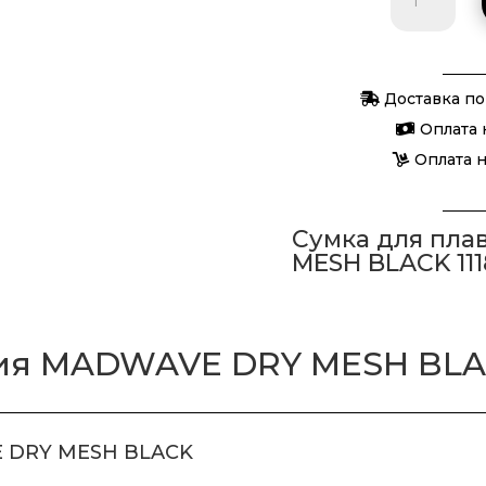
товара
Сумка
для
Доставка по
плавания
Оплата 
MADWAV
Оплата 
DRY
MESH
BLACK
Сумка для пл
MESH BLACK 111
ния MADWAVE DRY MESH BL
E DRY MESH BLACK