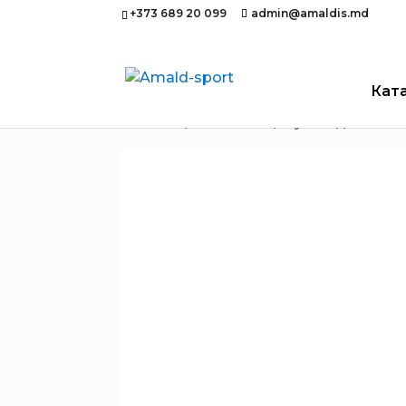
+373 689 20 099
admin@amaldis.md
Кат
Главная
/
Плавание
/ Сумка для пл