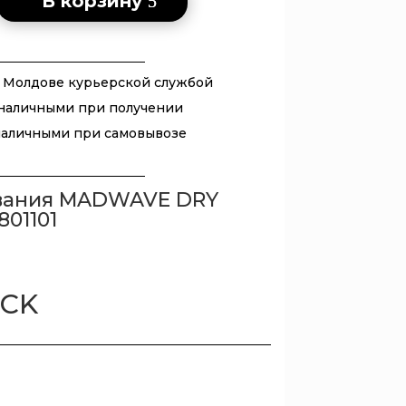
В корзину
 Молдове курьерской службой
наличными при получении
E
наличными при самовывозе
авания MADWAVE DRY
801101
ACK