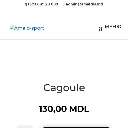
+373 689 20 099
admin@amaldis.md
Acasă
/
Îmbrăcăminte
/ Cagoule
Cagoule
130,00
MDL