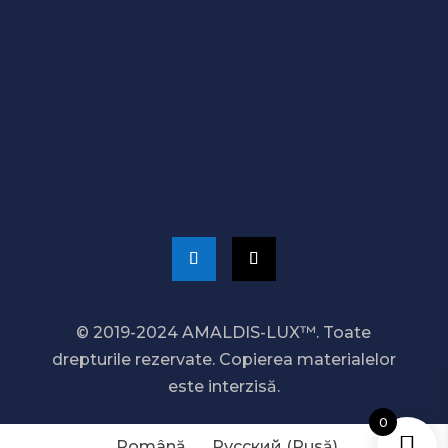
CONTACTAȚI-NE
+373 689 20 099
admin@amaldis.md
© 2019-2024 AMALDIS-LUX™. Toate
drepturile rezervate. Copierea materialelor
este interzisă.
0
Română
Русский
(
Rusă
)