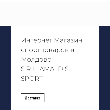
в
н
с
т
Интернет Магазин
спорт товаров в
Молдове.
S.R.L. AMALDIS
SPORT
Доставка