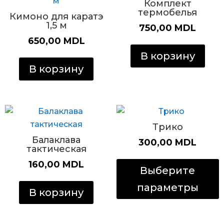
Комплект
термобелья
Кимоно для каратэ
1,5 м
750,00
MDL
650,00
MDL
В корзину
В корзину
Трико
Балаклава
300,00
MDL
тактическая
Э
160,00
MDL
т
Выберите
и
параметры
В корзину
н
в