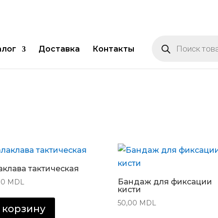
Поиск
товаров
алог
Доставка
Контакты
аклава тактическая
Бандаж для фиксации
00
MDL
кисти
50,00
MDL
 корзину