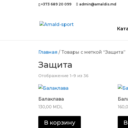
+373 689 20 099
admin@amaldis.md
Кат
Главная
/ Товары с меткой “Защита”
Защита
Отображение 1–9 из 36
Балаклава
Бал
130,00
MDL
160,
В корзину
В