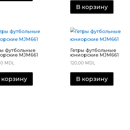
В корзину
ры футбольные
Гетры футбольные
орские MJM661
юниорские MJM661
00
MDL
120,00
MDL
 корзину
В корзину