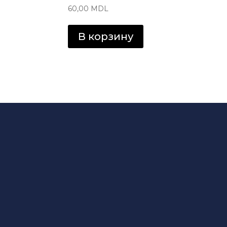
60,00
MDL
В корзину
Интернет Магазин
товаров в Молдов
S.R.L. AMALDIS SP