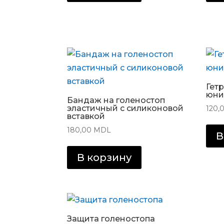
Гет
юни
Бандаж на голеностоп
эластичный с силиконовой
120,
вставкой
180,00
MDL
В
В корзину
Защита голеностопа